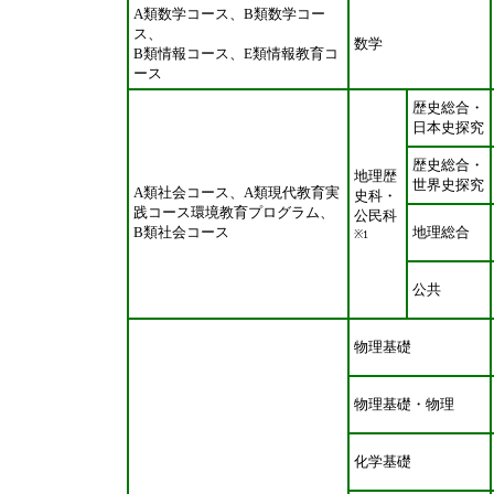
A類数学コース、B類数学コー
ス、
数学
B類情報コース、E類情報教育コ
ース
歴史総合・
日本史探究
歴史総合・
地理歴
世界史探究
A類社会コース、A類現代教育実
史科・
践コース環境教育プログラム、
公民科
B類社会コース
地理総合
※1
公共
物理基礎
物理基礎・物理
化学基礎