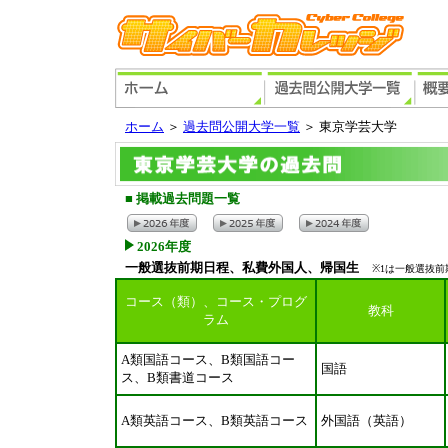
ホーム
＞
過去問公開大学一覧
＞ 東京学芸大学
■
掲載過去問題一覧
2026年度
一般選抜前期日程、私費外国人、帰国生
※1は一般選抜前
コース（類）、コース・プログ
教科
ラム
A類国語コース、B類国語コー
国語
ス、B類書道コース
A類英語コース、B類英語コース
外国語（英語）