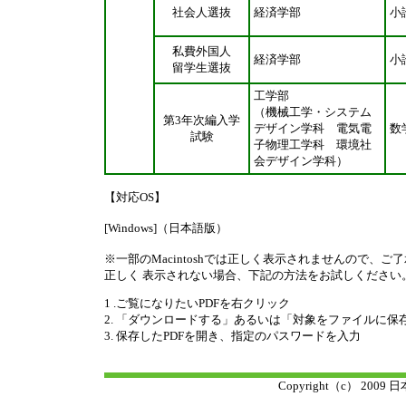
社会人選抜
経済学部
小
私費外国人
経済学部
小
留学生選抜
工学部
（機械工学・システム
第3年次編入学
デザイン学科 電気電
数
試験
子物理工学科 環境社
会デザイン学科）
【対応OS】
[Windows]（日本語版）
※一部のMacintoshでは正しく表示されませんので、ご
正しく 表示されない場合、下記の方法をお試しください
1 .ご覧になりたいPDFを右クリック
2. 「ダウンロードする」あるいは「対象をファイルに保
3. 保存したPDFを開き、指定のパスワードを入力
Copyright（c） 2009 