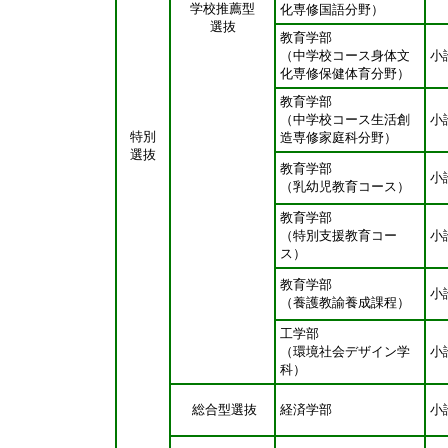
学校推薦型
化専修国語分野）
選抜
教育学部
（中学校コース身体文
小
化専修保健体育分野）
教育学部
（中学校コース生活創
小
特別
造専修家庭科分野）
選抜
教育学部
小
（乳幼児教育コース）
教育学部
（特別支援教育コー
小
ス）
教育学部
小
（養護教諭養成課程）
工学部
（環境社会デザイン学
小
科）
総合型選抜
経済学部
小