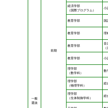
経済学部
小
（国際プログラム）
教育学部
国
教育学部
理
音
教育学部
（
前期
教育学部
小
理学部
数
（数学科）
理学部
総
（物理学科）
理学部
総
（生体制御学科）
一般
選抜